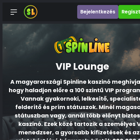
Bejelentkezés
Regisz
VIP Lounge
A magyarországi Spinline kaszinó meghívja
hogy haladjon előre a 100 szintű VIP progr
Vannak gyakornoki, lelkesítő, specialist
felderítő és prím státuszok. Minél magas
státuszban vagy, annál több előnyt biztos
kaszinó. Ezek közé tartozik a személyes 
menedzser, a gyorsabb kifizetések és az