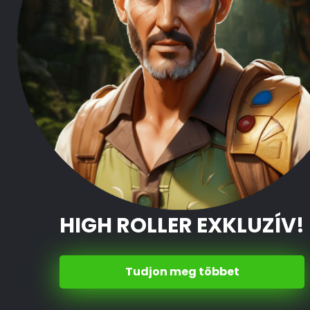
HIGH ROLLER EXKLUZÍV!
Tudjon meg többet